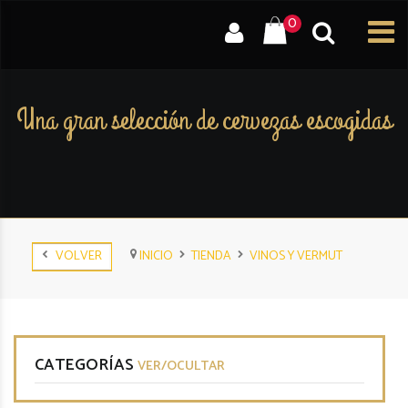
0
Una gran selección de cervezas escogidas
VOLVER
INICIO
TIENDA
VINOS Y VERMUT
CATEGORÍAS
VER/OCULTAR