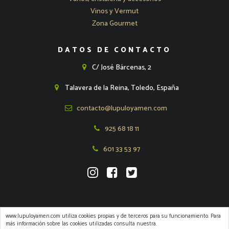
Vinos y Vermut
Zona Gourmet
DATOS DE CONTACTO
C/ José Bárcenas, 2
Talavera de la Reina, Toledo, España
contacto@lupuloyamen.com
925 68 18 11
601 33 53 97
www.lupuloyamen.com utiliza cookies propias y de terceros para su funcionamiento. Para
más información sobre las cookies utilizadas consulta nuestra.
2026 Lúpulo y Amén -
Aviso Legal
-
Condiciones de Venta