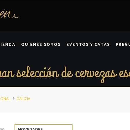
TIENDA
QUIENES SOMOS
EVENTOS Y CATAS
PREG
an selección de cervezas es
IONAL
GALICIA
or: