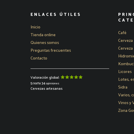
ENLACES ÚTILES
PRIN
CATE
Inicio
Café
Tienda online
Cerveza 
Quienes somos
Cerveza 
Preguntas frecuentes
Hidromie
Contacto
Kombucha
Licores
Valoración global:
Lotes, e
5
34
(100%)
opiniones
Sidra
Cervezas artesanas
Varios, c
Vinos y
Zona Go