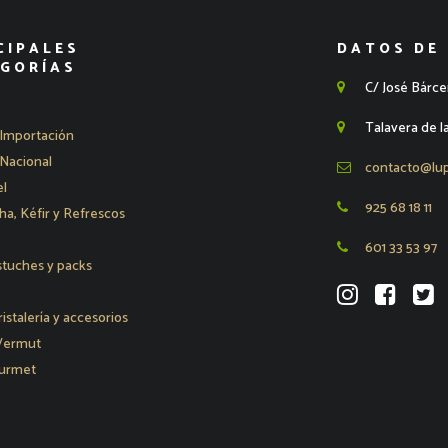
CIPALES
DATOS DE
GORÍAS
C/ José Bárce
Talavera de l
Importación
Nacional
contacto@lu
l
925 68 18 11
, Kéfir y Refrescos
601 33 53 97
stuches y packs
ristalería y accesorios
 Vermut
urmet