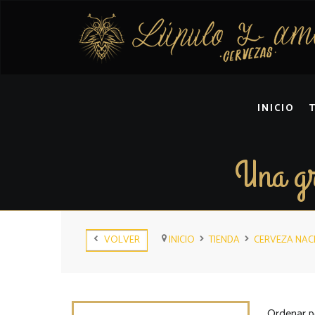
INICIO
Una gr
VOLVER
INICIO
TIENDA
CERVEZA NAC
Ordenar p