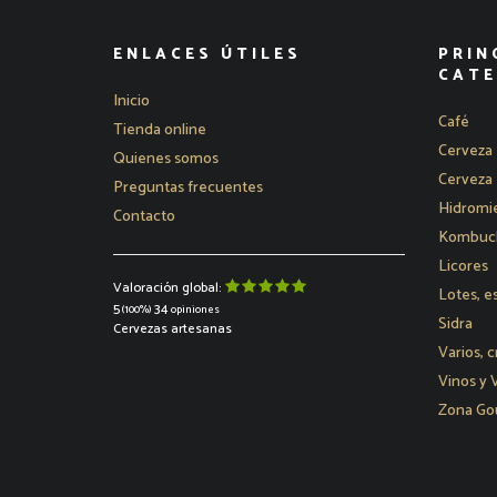
ENLACES ÚTILES
PRIN
CATE
Inicio
Café
Tienda online
Cerveza 
Quienes somos
Cerveza 
Preguntas frecuentes
Hidromie
Contacto
Kombucha
Licores
Valoración global:
Lotes, e
5
34
(100%)
opiniones
Sidra
Cervezas artesanas
Varios, c
Vinos y
Zona Go