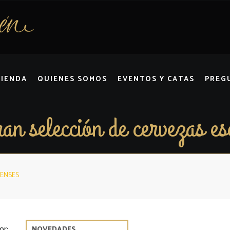
TIENDA
QUIENES SOMOS
EVENTOS Y CATAS
PREG
an selección de cervezas es
PENSES
or: