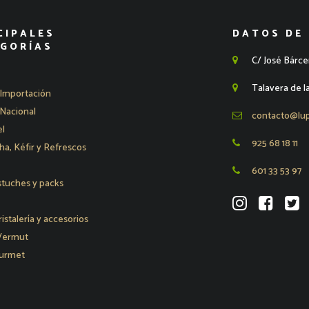
CIPALES
DATOS DE
GORÍAS
C/ José Bárce
Talavera de l
Importación
Nacional
contacto@lu
l
925 68 18 11
, Kéfir y Refrescos
601 33 53 97
stuches y packs
ristalería y accesorios
 Vermut
urmet