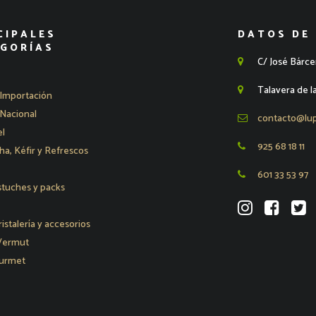
CIPALES
DATOS DE
GORÍAS
C/ José Bárce
Talavera de l
Importación
Nacional
contacto@lu
l
925 68 18 11
, Kéfir y Refrescos
601 33 53 97
stuches y packs
ristalería y accesorios
 Vermut
urmet