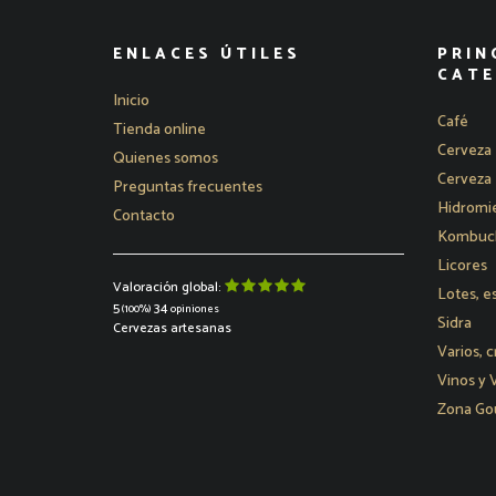
ENLACES ÚTILES
PRIN
CATE
Inicio
Café
Tienda online
Cerveza 
Quienes somos
Cerveza 
Preguntas frecuentes
Hidromie
Contacto
Kombucha
Licores
Valoración global:
Lotes, e
5
34
(100%)
opiniones
Sidra
Cervezas artesanas
Varios, c
Vinos y
Zona Go