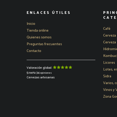
ENLACES ÚTILES
PRIN
CATE
Inicio
Café
Tienda online
Cerveza 
Quienes somos
Cerveza 
Preguntas frecuentes
Hidromie
Contacto
Kombucha
Licores
Valoración global:
Lotes, e
5
34
(100%)
opiniones
Sidra
Cervezas artesanas
Varios, c
Vinos y
Zona Go