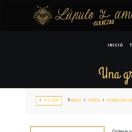
INICIO
Una gr
VOLVER
INICIO
TIENDA
KOMBUCHA, KÉ
Ordenar p