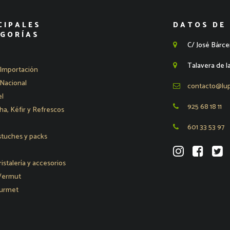
CIPALES
DATOS DE
GORÍAS
C/ José Bárce
Talavera de l
Importación
Nacional
contacto@lu
l
925 68 18 11
, Kéfir y Refrescos
601 33 53 97
stuches y packs
ristalería y accesorios
 Vermut
urmet