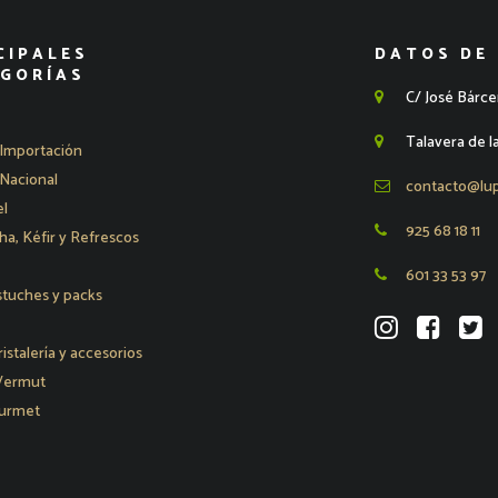
CIPALES
DATOS DE
GORÍAS
C/ José Bárce
Talavera de l
Importación
Nacional
contacto@lu
l
925 68 18 11
, Kéfir y Refrescos
601 33 53 97
stuches y packs
ristalería y accesorios
 Vermut
urmet