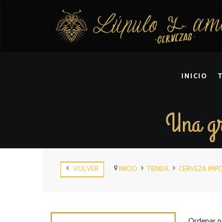
INICIO
Una gr
VOLVER
INICIO
TIENDA
CERVEZA IMP
Ordenar p