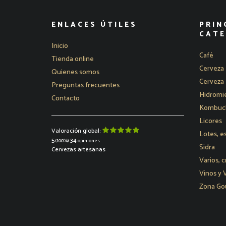
ENLACES ÚTILES
PRIN
CATE
Inicio
Café
Tienda online
Cerveza 
Quienes somos
Cerveza 
Preguntas frecuentes
Hidromie
Contacto
Kombucha
Licores
Valoración global:
Lotes, e
5
34
(100%)
opiniones
Sidra
Cervezas artesanas
Varios, c
Vinos y
Zona Go