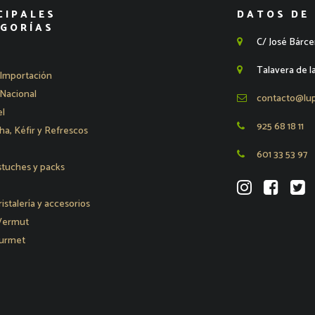
CIPALES
DATOS DE
GORÍAS
C/ José Bárce
Talavera de l
Importación
Nacional
contacto@lu
l
925 68 18 11
, Kéfir y Refrescos
601 33 53 97
stuches y packs
ristalería y accesorios
 Vermut
urmet