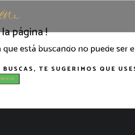
la página !
a que está buscando no puede ser 
TIENDA
QUIENES SOMOS
EVENTOS Y CATAS
PREG
BUSCAS, TE SUGERIMOS QUE USES
INICIO