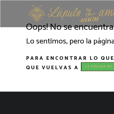
Oops! No se encuentra 
Lo sentimos, pero la págin
INICIO
PARA ENCONTRAR LO QUE 
QUE VUELVAS A
LA PÁGINA DE 