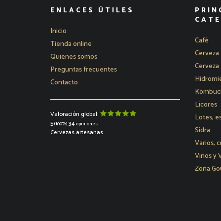
ENLACES ÚTILES
PRIN
CATE
Inicio
Café
Tienda online
Cerveza 
Quienes somos
Cerveza 
Preguntas frecuentes
Hidromie
Contacto
Kombucha
Licores
Valoración global:
Lotes, e
5
34
(100%)
opiniones
Sidra
Cervezas artesanas
Varios, c
Vinos y
Zona Go