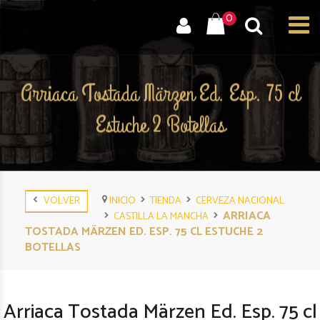
0
Arriaca Tostada Märzen Ed. Esp. 75 cl
Estuche 2 Botellas
VOLVER
INICIO
TIENDA
CERVEZA NACIONAL
ARRIACA
CASTILLA LA MANCHA
TOSTADA MÄRZEN ED. ESP. 75 CL ESTUCHE 2
BOTELLAS
Arriaca Tostada Märzen Ed. Esp. 75 cl