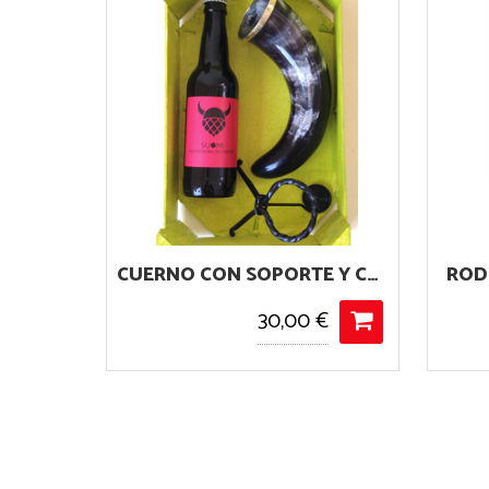
CUERNO CON SOPORTE Y CERVEZA
RODENBACH VINTAGE 2016
€
13,95 €