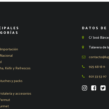
CIPALES
DATOS DE
GORÍAS
C/ José Bárce
Talavera de l
Importación
Nacional
contacto@lu
l
925 68 18 11
, Kéfir y Refrescos
601 33 53 97
stuches y packs
ristalería y accesorios
 Vermut
urmet