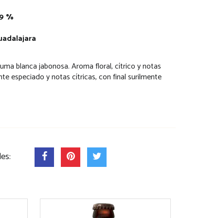
,9 %
uadalajara
spuma blanca jabonosa. Aroma floral, cítrico y notas
te especiado y notas cítricas, con final surilmente
les: